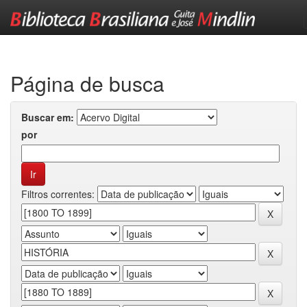
Skip
navigation
Página de busca
Buscar em:
por
Filtros correntes: