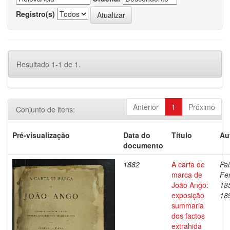
Registro(s)
Resultado 1-1 de 1.
Anterior
1
Próximo
Conjunto de itens:
Pré-visualização
Data do
Título
Au
documento
1882
A carta de
Pal
marca de
Fe
João Ango:
18
exposição
18
summaria
dos factos
extrahida