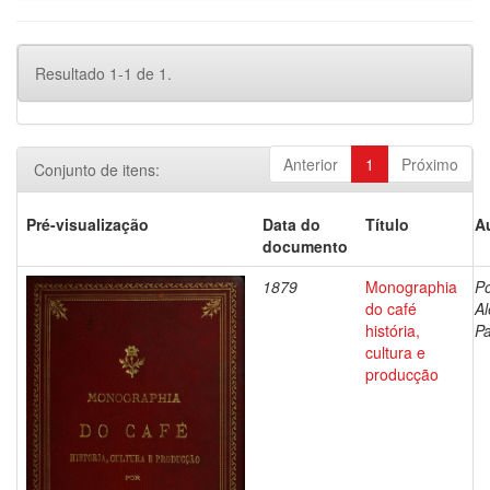
Resultado 1-1 de 1.
Anterior
1
Próximo
Conjunto de itens:
Pré-visualização
Data do
Título
A
documento
1879
Monographia
Po
do café
Al
história,
Pa
cultura e
producção