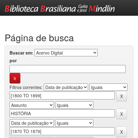
Skip
navigation
Página de busca
Buscar em:
por
Filtros correntes: