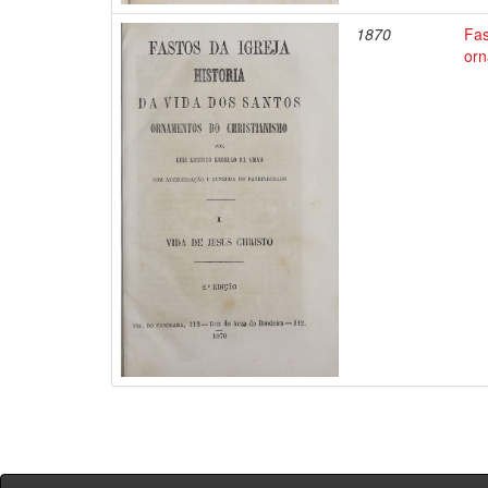
1870
Fas
orn