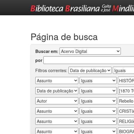
Skip
navigation
Página de busca
Buscar em:
por
Filtros correntes: