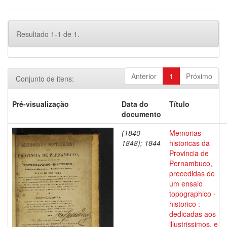
Resultado 1-1 de 1.
Anterior
1
Próximo
Conjunto de itens:
Pré-visualização
Data do
Título
documento
(1840-
Memorias
1848); 1844
historicas da
Provincia de
Pernambuco,
precedidas de
um ensaio
topographico -
historico :
dedicadas aos
illustrissimos, e