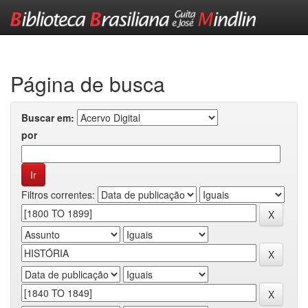
Skip
navigation
Página de busca
Buscar em:
por
Filtros correntes: