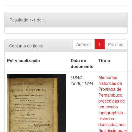
Resultado 1-1 de 1.
Anterior
1
Próximo
Conjunto de itens:
Pré-visualização
Data do
Título
documento
(1840-
Memorias
1848); 1844
historicas da
Provincia de
Pernambuco,
precedidas de
um ensaio
topographico -
historico :
dedicadas aos
illustrissimos, e