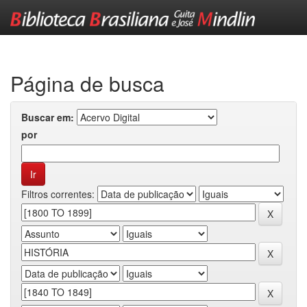
Skip
navigation
Página de busca
Buscar em:
por
Filtros correntes: