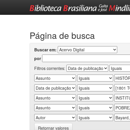
Skip
navigation
Página de busca
Buscar em:
por
Filtros correntes:
Retornar valores