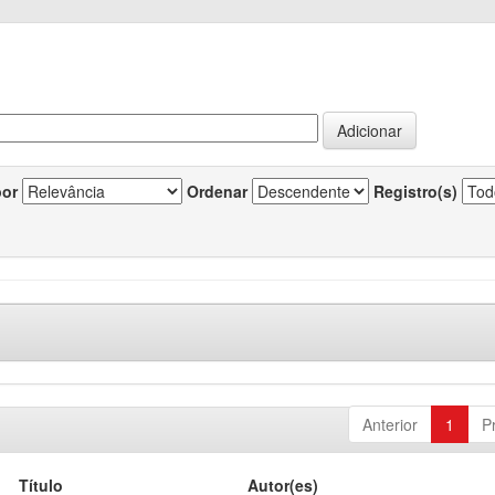
por
Ordenar
Registro(s)
Anterior
1
P
Título
Autor(es)