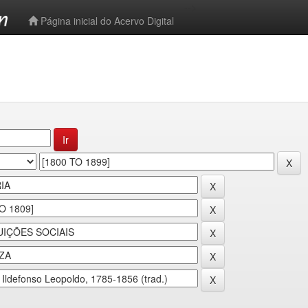
-->
Página inicial do Acervo Digital