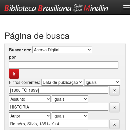
Skip
navigation
Página de busca
Buscar em:
por
Filtros correntes: