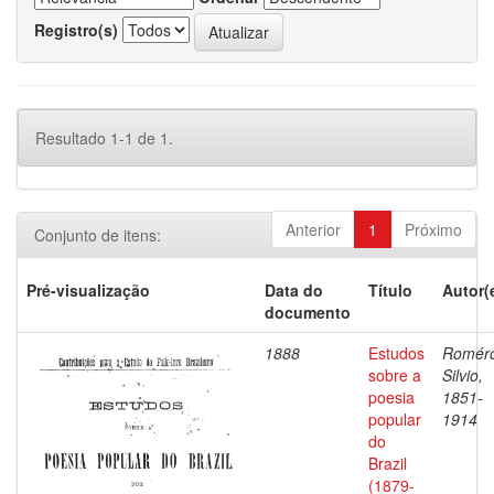
Registro(s)
Resultado 1-1 de 1.
Anterior
1
Próximo
Conjunto de itens:
Pré-visualização
Data do
Título
Autor(
documento
1888
Estudos
Romér
sobre a
Silvio,
poesia
1851-
popular
1914
do
Brazil
(1879-