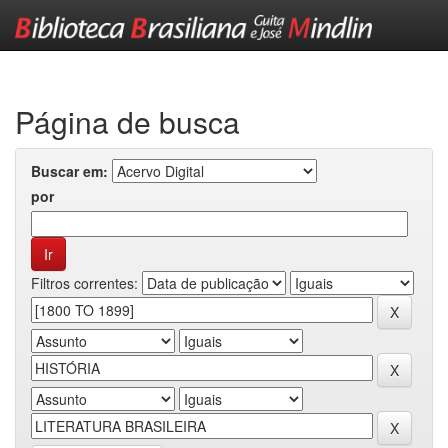
Skip
navigation
Página de busca
Buscar em:
por
Filtros correntes: