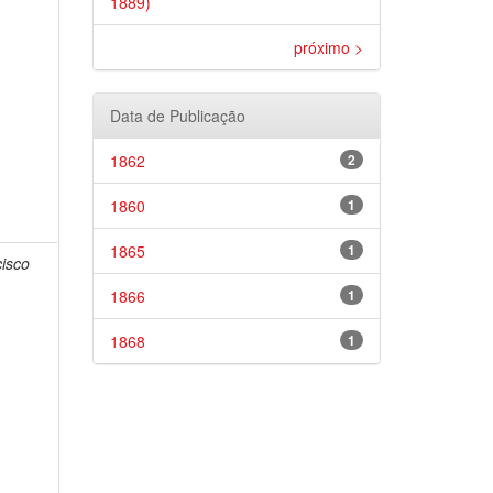
1889)
próximo >
Data de Publicação
1862
2
1860
1
1865
1
cisco
1866
1
1868
1