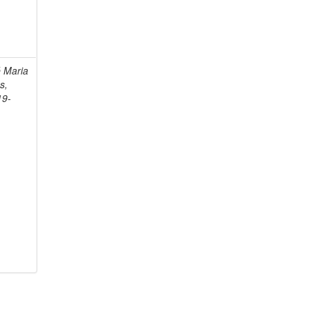
é Maria
s,
19-