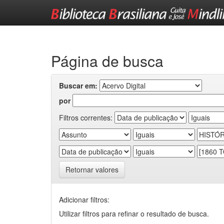
Skip
navigation
Página de busca
Buscar em:
por
Filtros correntes:
Retornar valores
Adicionar filtros:
Utilizar filtros para refinar o resultado de busca.