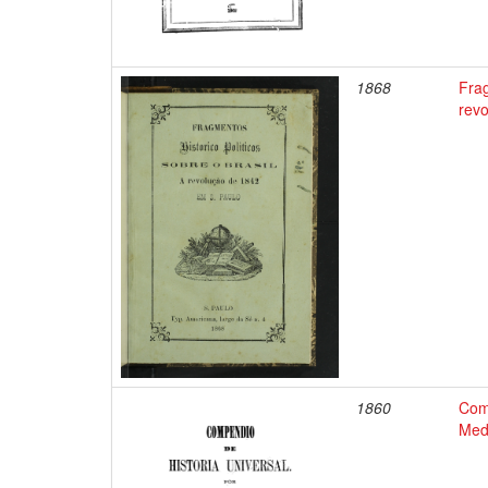
1868
Frag
rev
1860
Comp
Med