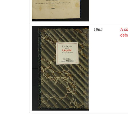
1865
A c
deb