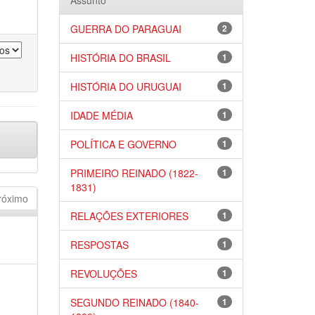
Assunto
GUERRA DO PARAGUAI
2
HISTÓRIA DO BRASIL
1
HISTÓRIA DO URUGUAI
1
IDADE MÉDIA
1
POLÍTICA E GOVERNO
1
PRIMEIRO REINADO (1822-
1
1831)
róximo
RELAÇÕES EXTERIORES
1
RESPOSTAS
1
REVOLUÇÕES
1
SEGUNDO REINADO (1840-
1