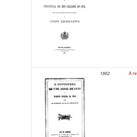
1862
A re