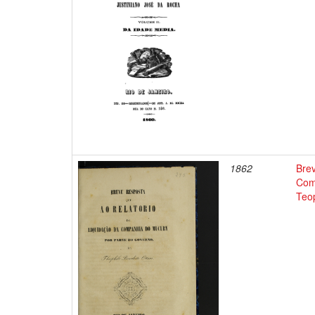
1862
Brev
Com
Teop