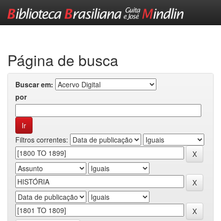
Skip
navigation
Página de busca
Buscar em:
por
Filtros correntes: