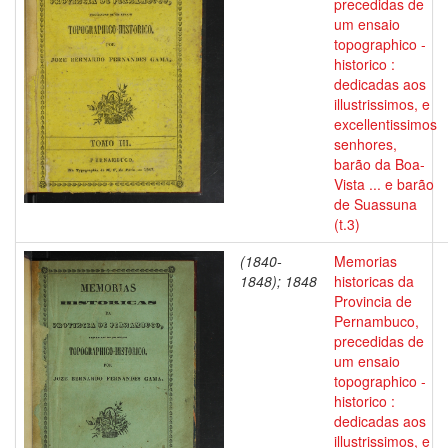
precedidas de
um ensaio
topographico -
historico :
dedicadas aos
illustrissimos, e
excellentissimos
senhores,
barão da Boa-
Vista ... e barão
de Suassuna
(t.3)
(1840-
Memorias
1848); 1848
historicas da
Provincia de
Pernambuco,
precedidas de
um ensaio
topographico -
historico :
dedicadas aos
illustrissimos, e