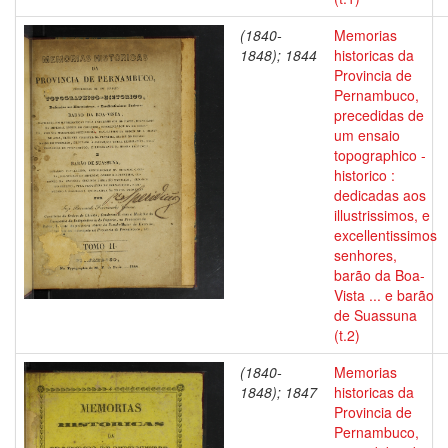
(1840-
Memorias
1848); 1844
historicas da
Provincia de
Pernambuco,
precedidas de
um ensaio
topographico -
historico :
dedicadas aos
illustrissimos, e
excellentissimos
senhores,
barão da Boa-
Vista ... e barão
de Suassuna
(t.2)
(1840-
Memorias
1848); 1847
historicas da
Provincia de
Pernambuco,