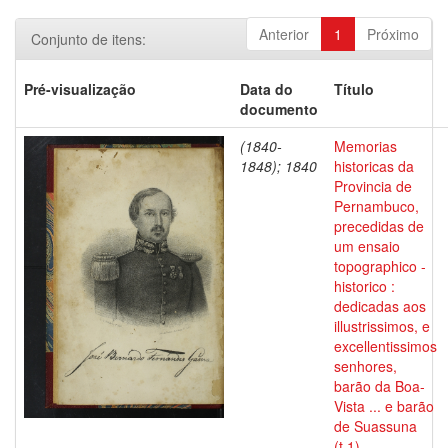
Anterior
1
Próximo
Conjunto de itens:
Pré-visualização
Data do
Título
documento
(1840-
Memorias
1848); 1840
historicas da
Provincia de
Pernambuco,
precedidas de
um ensaio
topographico -
historico :
dedicadas aos
illustrissimos, e
excellentissimos
senhores,
barão da Boa-
Vista ... e barão
de Suassuna
(t.1)