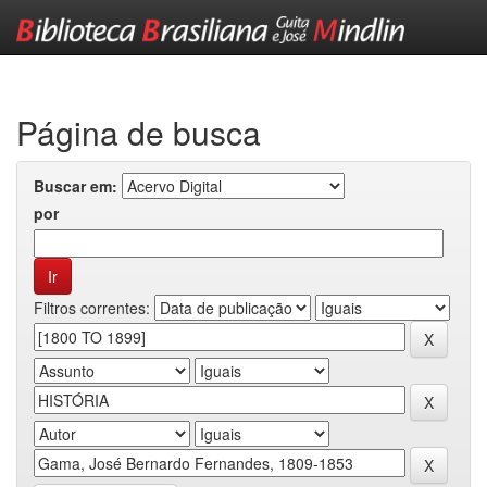
Skip
navigation
Página de busca
Buscar em:
por
Filtros correntes: