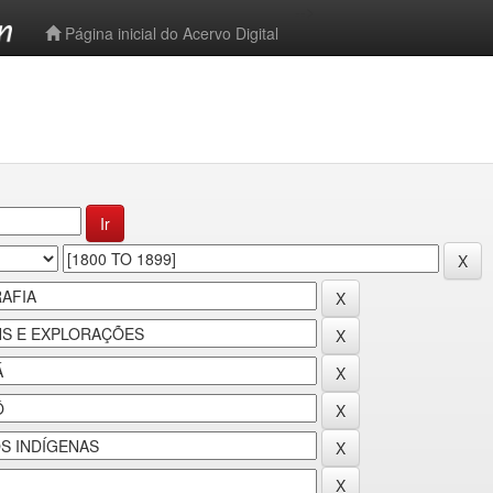
-->
Página inicial do Acervo Digital