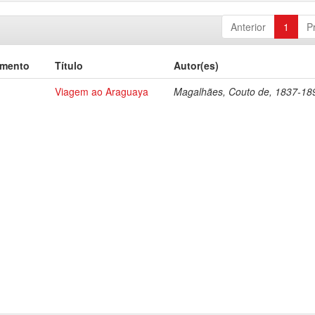
Anterior
1
P
umento
Título
Autor(es)
Viagem ao Araguaya
Magalhães, Couto de, 1837-18