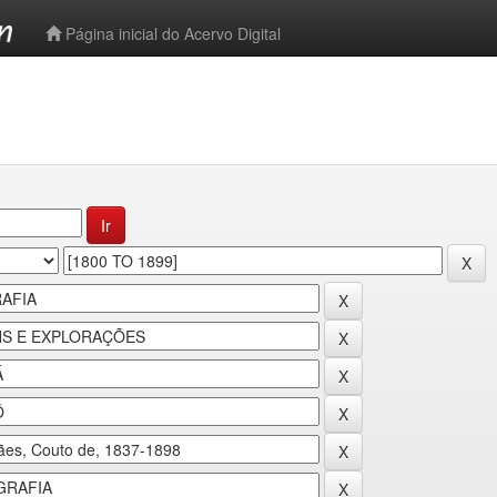
-->
Página inicial do Acervo Digital