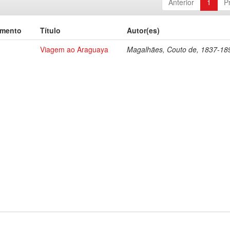
Anterior
1
P
umento
Título
Autor(es)
Viagem ao Araguaya
Magalhães, Couto de, 1837-18