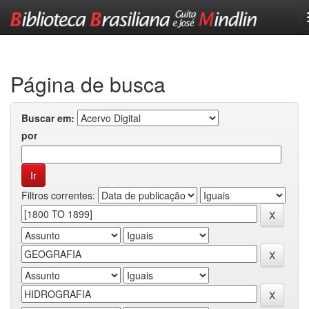
Skip
navigation
Página de busca
Buscar em:
por
Filtros correntes: