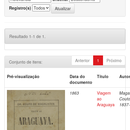
Registro(s)
Resultado 1-1 de 1.
Anterior
1
Próximo
Conjunto de itens:
Pré-visualização
Data do
Título
Autor
documento
1863
Viagem
Magal
ao
Couto
Araguaya
1837