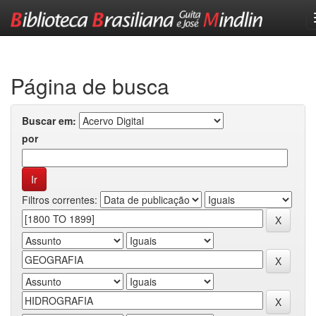
Skip
navigation
Página de busca
Buscar em:
por
Filtros correntes: