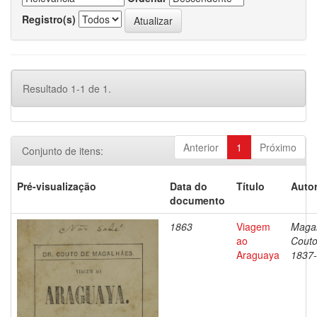
Registro(s)
Resultado 1-1 de 1.
Anterior
1
Próximo
Conjunto de itens:
Pré-visualização
Data do
Título
Autor
documento
1863
Viagem
Magal
ao
Couto
Araguaya
1837