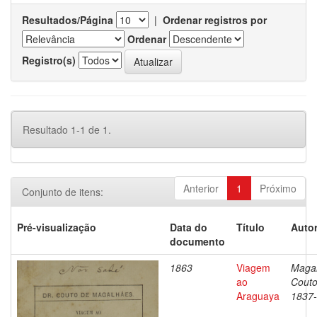
Resultados/Página
|
Ordenar registros por
Ordenar
Registro(s)
Resultado 1-1 de 1.
Anterior
1
Próximo
Conjunto de itens:
Pré-visualização
Data do
Título
Autor
documento
1863
Viagem
Magal
ao
Couto
Araguaya
1837