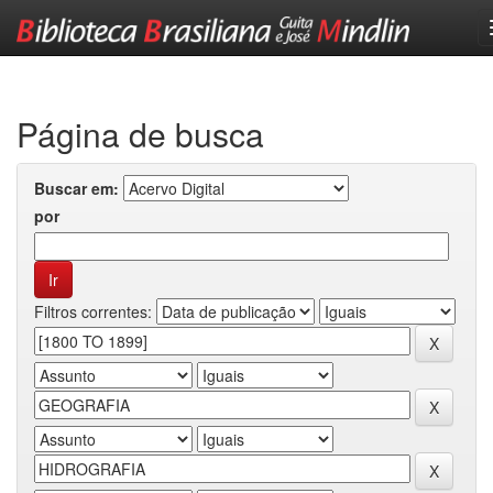
Skip
navigation
Página de busca
Buscar em:
por
Filtros correntes: