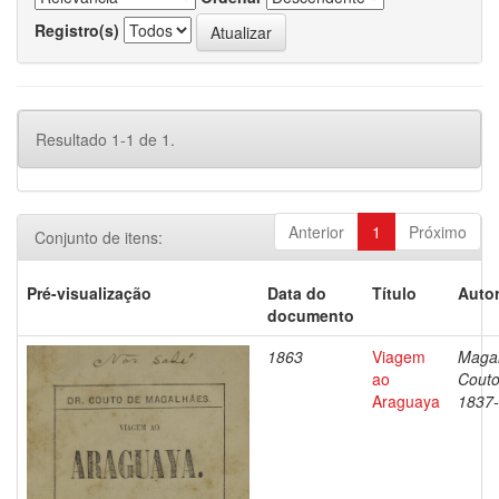
Registro(s)
Resultado 1-1 de 1.
Anterior
1
Próximo
Conjunto de itens:
Pré-visualização
Data do
Título
Autor
documento
1863
Viagem
Magal
ao
Couto
Araguaya
1837