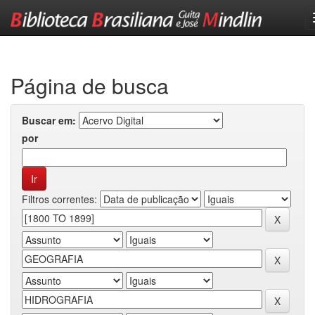
Skip
navigation
Página de busca
Buscar em:
por
Filtros correntes: