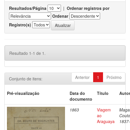
Resultados/Página
|
Ordenar registros por
Ordenar
Registro(s)
Resultado 1-1 de 1.
Anterior
1
Próximo
Conjunto de itens:
Pré-visualização
Data do
Título
Autor
documento
1863
Viagem
Magal
ao
Couto
Araguaya
1837