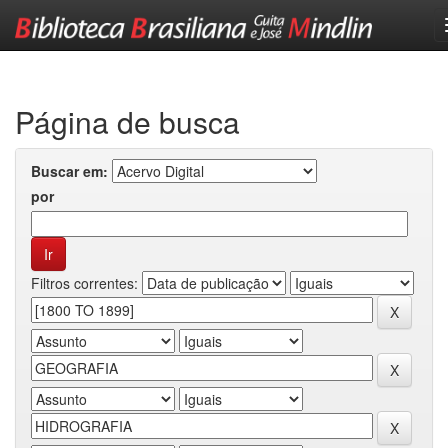
Skip
navigation
Página de busca
Buscar em:
por
Filtros correntes: