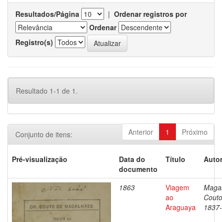
Resultados/Página
|
Ordenar registros por
Ordenar
Registro(s)
Resultado 1-1 de 1.
Anterior
1
Próximo
Conjunto de itens:
Pré-visualização
Data do
Título
Autor
documento
1863
Viagem
Magal
ao
Couto
Araguaya
1837