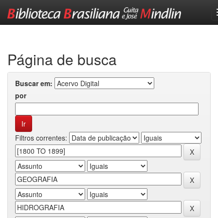
Skip
navigation
Página de busca
Buscar em:
por
Filtros correntes: