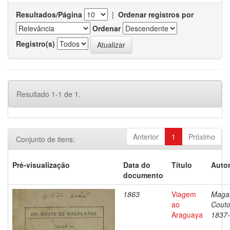
Resultados/Página
|
Ordenar registros por
Ordenar
Registro(s)
Resultado 1-1 de 1.
Anterior
1
Próximo
Conjunto de itens:
Pré-visualização
Data do
Título
Autor
documento
1863
Viagem
Magal
ao
Couto
Araguaya
1837