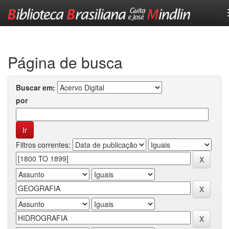
Skip
navigation
Página de busca
Buscar em:
por
Filtros correntes: