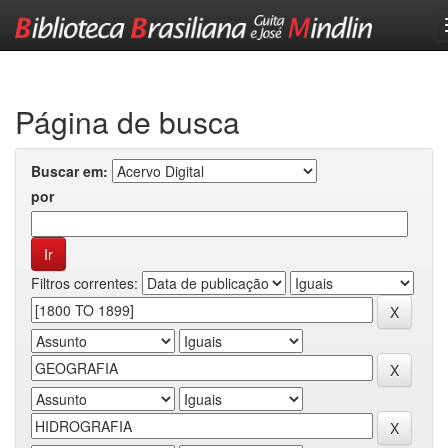
Skip
navigation
Página de busca
Buscar em:
por
Filtros correntes: