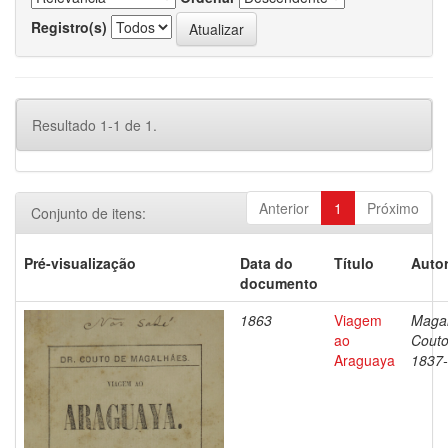
Registro(s)
Resultado 1-1 de 1.
Anterior
1
Próximo
Conjunto de itens:
Pré-visualização
Data do
Título
Autor
documento
1863
Viagem
Magal
ao
Couto
Araguaya
1837