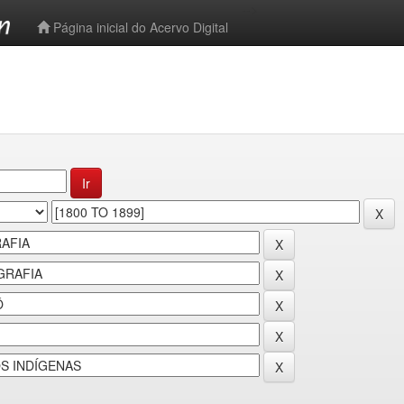
-->
Página inicial do Acervo Digital