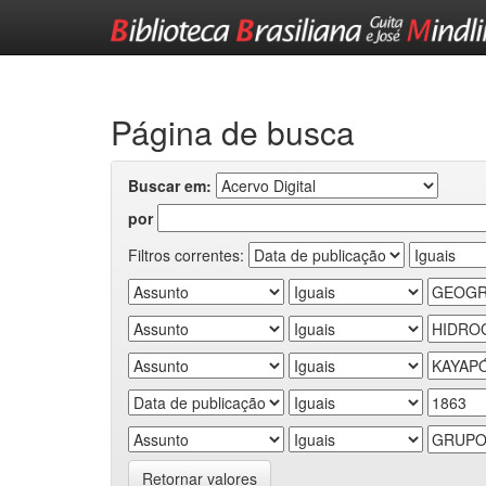
Skip
navigation
Página de busca
Buscar em:
por
Filtros correntes:
Retornar valores