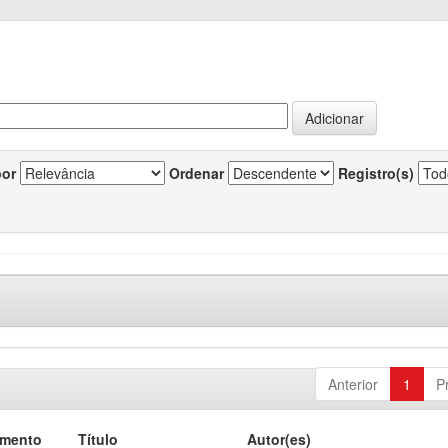
por
Ordenar
Registro(s)
Anterior
1
P
umento
Título
Autor(es)