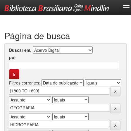
Skip
navigation
Página de busca
Buscar em:
por
Filtros correntes: