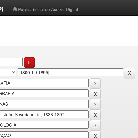
-->
Página inicial do Acervo Digital