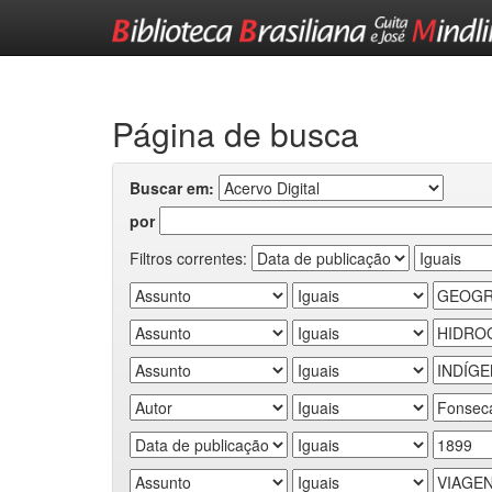
Skip
navigation
Página de busca
Buscar em:
por
Filtros correntes: