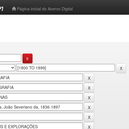
-->
Página inicial do Acervo Digital