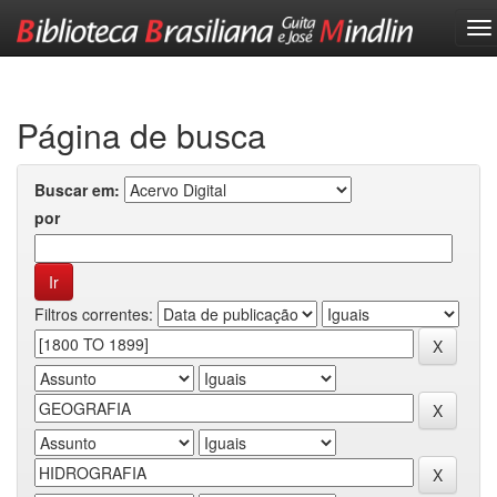
Skip
navigation
Página de busca
Buscar em:
por
Filtros correntes: