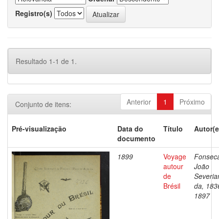
Registro(s)
Resultado 1-1 de 1.
Anterior
1
Próximo
Conjunto de itens:
Pré-visualização
Data do
Título
Autor(e
documento
1899
Voyage
Fonsec
autour
João
de
Severia
Brésil
da, 183
1897