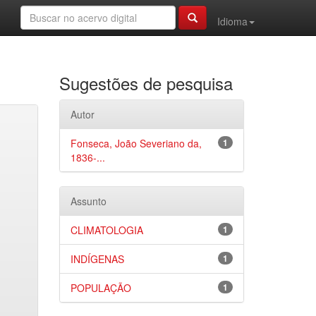
Idioma
Sugestões de pesquisa
Autor
Fonseca, João Severiano da,
1
1836-...
Assunto
CLIMATOLOGIA
1
INDÍGENAS
1
POPULAÇÃO
1