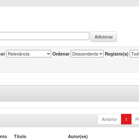
por
Ordenar
Registro(s)
Anterior
1
P
nto
Título
Autor(es)