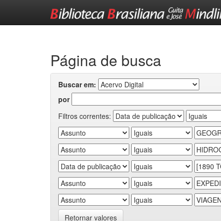
Skip
navigation
Página de busca
Buscar em:
por
Filtros correntes:
Retornar valores