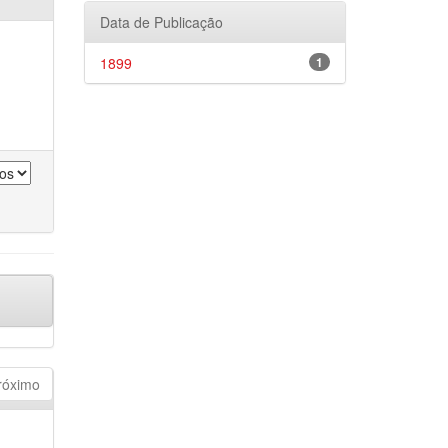
Data de Publicação
1899
1
róximo