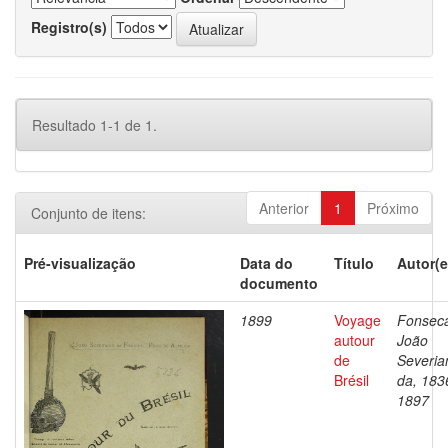
Registro(s)
Resultado 1-1 de 1.
Anterior
1
Próximo
Conjunto de itens:
Pré-visualização
Data do
Título
Autor(e
documento
1899
Voyage
Fonsec
autour
João
de
Severia
Brésil
da, 183
1897