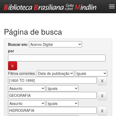
Skip
navigation
Página de busca
Buscar em:
por
Filtros correntes: