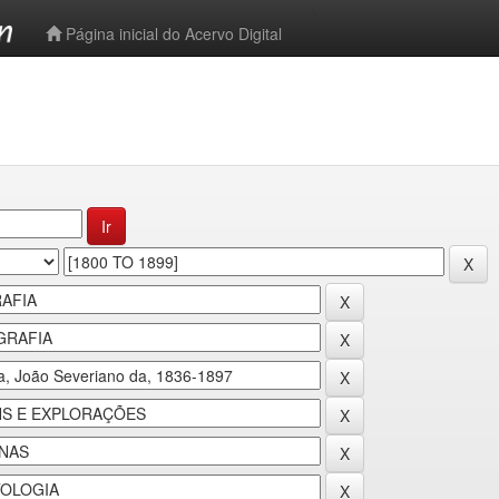
-->
Página inicial do Acervo Digital