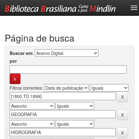
Skip
navigation
Página de busca
Buscar em:
por
Filtros correntes: