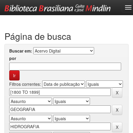
Skip
navigation
Página de busca
Buscar em:
por
Filtros correntes: