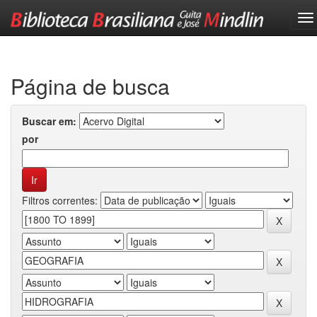
Skip
navigation
Página de busca
Buscar em:
por
Filtros correntes: