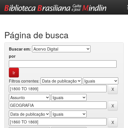
Skip
navigation
Página de busca
Buscar em:
por
Filtros correntes: