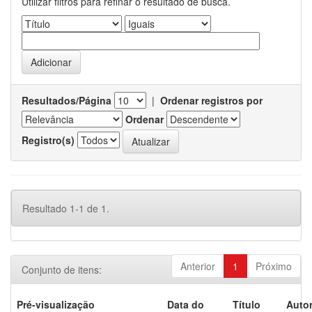
Utilizar filtros para refinar o resultado de busca.
Resultados/Página
|
Ordenar registros por
Ordenar
Registro(s)
Resultado 1-1 de 1.
Anterior
1
Próximo
Conjunto de itens:
Pré-visualização
Data do
Título
Autor