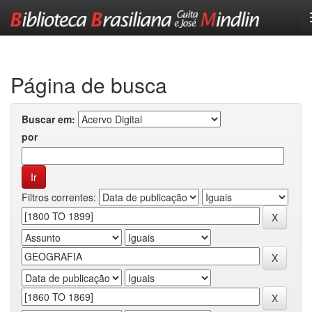
Skip
navigation
Página de busca
Buscar em:
por
Filtros correntes: