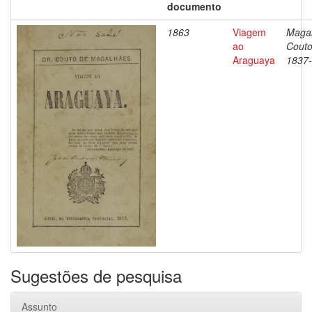
documento
1863
Viagem
Magal
ao
Couto
Araguaya
1837
Sugestões de pesquisa
Assunto