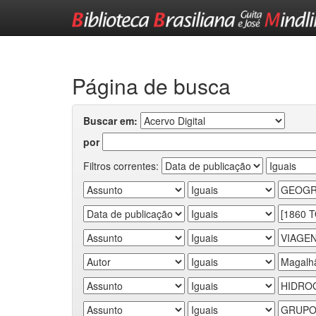
Skip
navigation
Página de busca
Buscar em:
por
Filtros correntes: