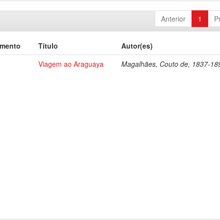
Anterior
1
P
umento
Título
Autor(es)
Viagem ao Araguaya
Magalhães, Couto de, 1837-18