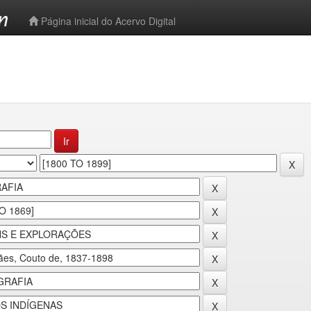
-->
Página inicial do Acervo Digital