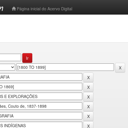
-->
Página inicial do Acervo Digital