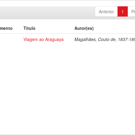
Anterior
1
P
umento
Título
Autor(es)
Viagem ao Araguaya
Magalhães, Couto de, 1837-18