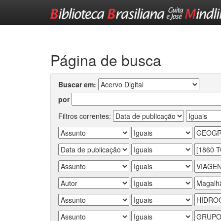
Skip
navigation
Página de busca
Buscar em:
por
Filtros correntes: