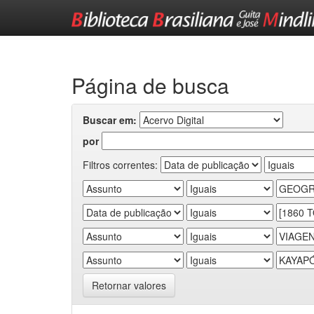
Skip
navigation
Página de busca
Buscar em:
por
Filtros correntes:
Retornar valores