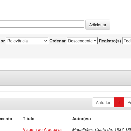
por
Ordenar
Registro(s)
Anterior
1
P
umento
Título
Autor(es)
Viagem ao Araguaya
Magalhães, Couto de, 1837-18