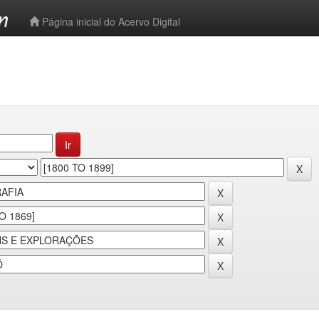
-->
Página inicial do Acervo Digital