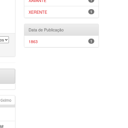
XAVANTE
1
XERENTE
1
Data de Publicação
1863
1
róximo
98