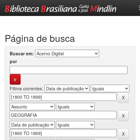
Skip
navigation
Página de busca
Buscar em:
por
Filtros correntes: