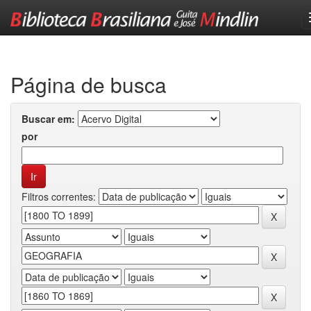
Skip
navigation
Página de busca
Buscar em:
por
Filtros correntes: