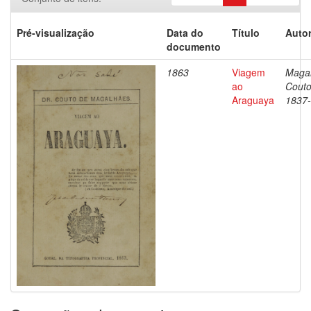
Pré-visualização
Data do
Título
Autor
documento
1863
Viagem
Magal
ao
Couto
Araguaya
1837