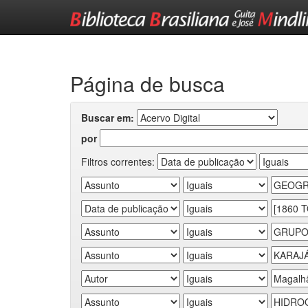
Skip
navigation
Página de busca
Buscar em:
por
Filtros correntes: