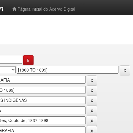
-->
Página inicial do Acervo Digital