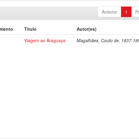
Anterior
1
P
umento
Título
Autor(es)
Viagem ao Araguaya
Magalhães, Couto de, 1837-18