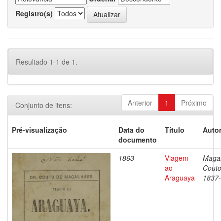
Registro(s)
Resultado 1-1 de 1.
Anterior
1
Próximo
Conjunto de itens:
Pré-visualização
Data do
Título
Autor
documento
1863
Viagem
Magal
ao
Couto
Araguaya
1837