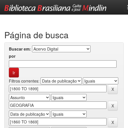
Skip
navigation
Página de busca
Buscar em:
por
Filtros correntes: