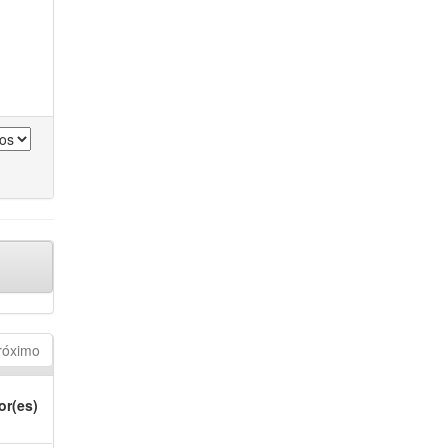
róximo
or(es)