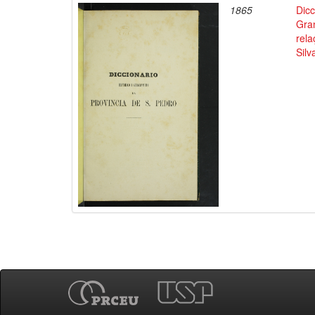
1865
Dicc
Gran
rela
Silva