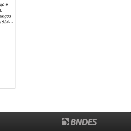
ujo e
a,
ingos
1834- -