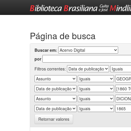
Skip
navigation
Página de busca
Buscar em:
por
Filtros correntes:
Retornar valores