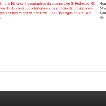
ionario historico e geographico da provincia de S. Pedro, ou Rio
Ara
de do Sul contendo a historia e a descripção da provincia em
Silv
ção aos tres reinos da natureza .., por Domingos de Araujo e
Dom
 ..
de, 
-