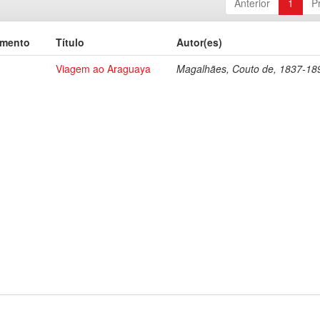
Anterior
1
P
umento
Título
Autor(es)
Viagem ao Araguaya
Magalhães, Couto de, 1837-18