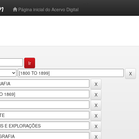
-->
Página inicial do Acervo Digital