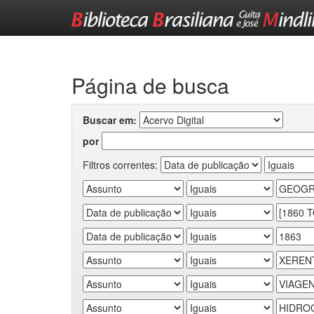
Skip
navigation
Página de busca
Buscar em:
por
Filtros correntes: