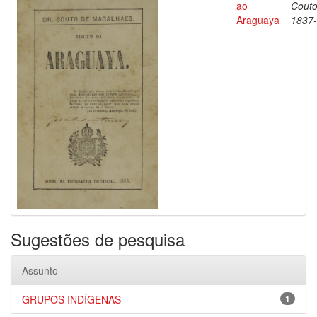
ao
Couto
Araguaya
1837
Sugestões de pesquisa
Assunto
GRUPOS INDÍGENAS
1