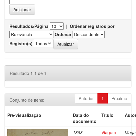
Resultados/Página
|
Ordenar registros por
Ordenar
Registro(s)
Resultado 1-1 de 1.
Anterior
1
Próximo
Conjunto de itens:
Pré-visualização
Data do
Título
Autor
documento
1863
Viagem
Magal