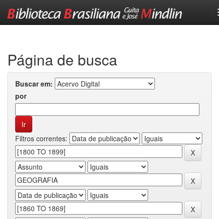
Skip
navigation
Página de busca
Buscar em:
por
Filtros correntes: