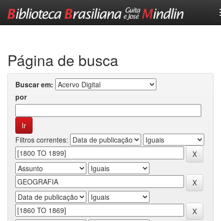
Skip
navigation
Página de busca
Buscar em:
por
Filtros correntes: