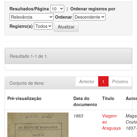
Resultados/Página
|
Ordenar registros por
Ordenar
Registro(s)
Resultado 1-1 de 1.
Anterior
1
Próximo
Conjunto de itens:
Pré-visualização
Data do
Título
Autor
documento
1863
Viagem
Magal
ao
Couto
Araguaya
1837