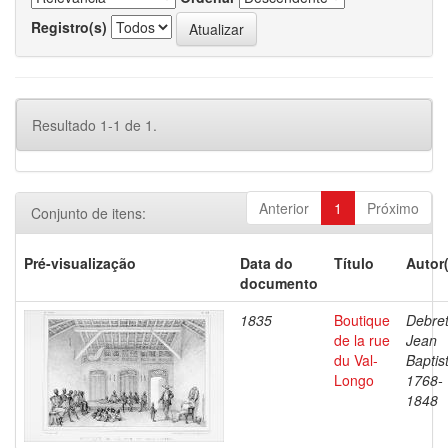
Registro(s)
Resultado 1-1 de 1.
Anterior
1
Próximo
Conjunto de itens:
Pré-visualização
Data do
Título
Autor
documento
1835
Boutique
Debret
de la rue
Jean
du Val-
Baptis
Longo
1768-
1848