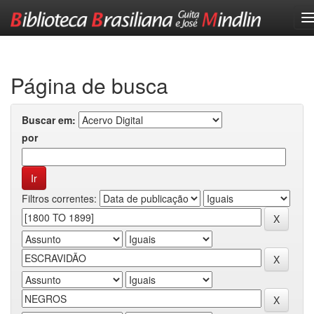
Skip
navigation
Página de busca
Buscar em:
por
Filtros correntes: