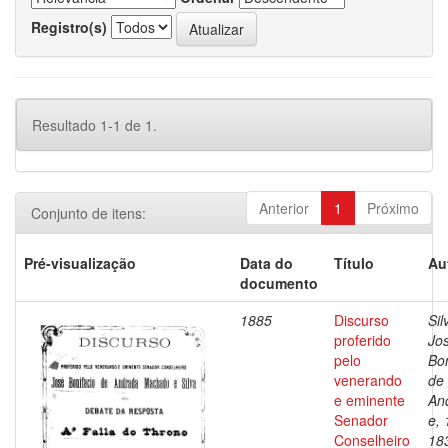
Registro(s)
Resultado 1-1 de 1.
Anterior
1
Próximo
Conjunto de itens:
Pré-visualização
Data do
Título
Au
documento
1885
Discurso
Sil
proferido
Jo
pelo
Bon
venerando
de
e eminente
An
Senador
e, 
Conselheiro
18