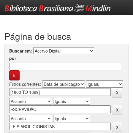
Skip
navigation
Página de busca
Buscar em:
por
Filtros correntes: