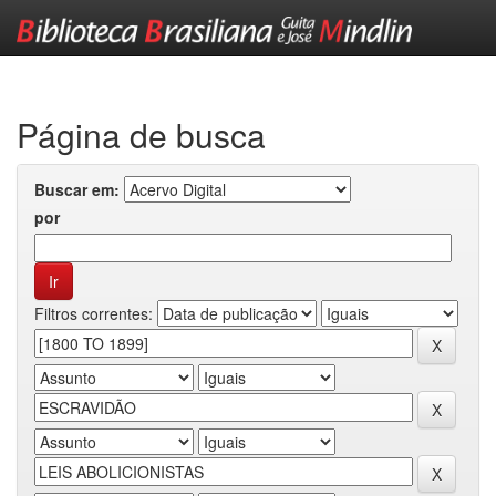
Skip
navigation
Página de busca
Buscar em:
por
Filtros correntes: