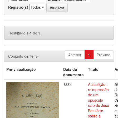
Registro(s)
Resultado 1-1 de 1.
Anterior
1
Próximo
Conjunto de itens:
Pré-visualização
Data do
Título
A
documento
1884
A abolição :
Si
reimpressão
J
de um
Bo
opusculo
d
raro de José
A
Bonifácio
e
sobre a
1