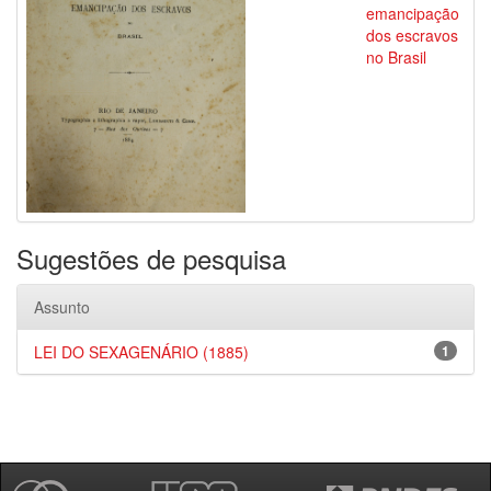
emancipação
dos escravos
no Brasil
Sugestões de pesquisa
Assunto
LEI DO SEXAGENÁRIO (1885)
1