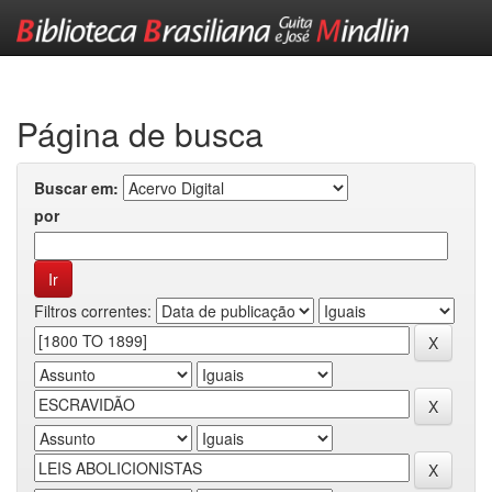
Skip
navigation
Página de busca
Buscar em:
por
Filtros correntes: