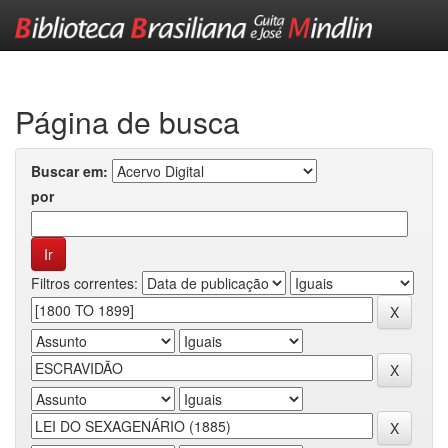
Skip
navigation
Página de busca
Buscar em:
por
Filtros correntes: