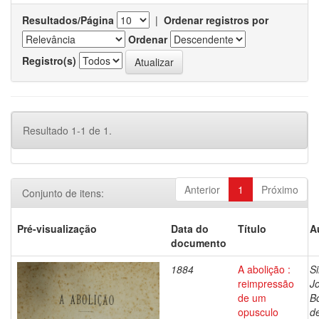
Resultados/Página
|
Ordenar registros por
Ordenar
Registro(s)
Resultado 1-1 de 1.
Anterior
1
Próximo
Conjunto de itens:
Pré-visualização
Data do
Título
A
documento
1884
A abolição :
Si
reimpressão
J
de um
Bo
opusculo
d